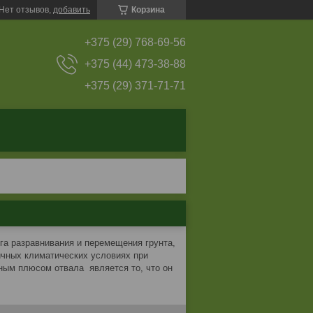
Нет отзывов,
добавить
Корзина
+375 (29) 768-69-56
+375 (44) 473-38-88
+375 (29) 371-71-71
га разравнивания и перемещения грунта,
ичных климатических условиях при
ным плюсом отвала является то, что он