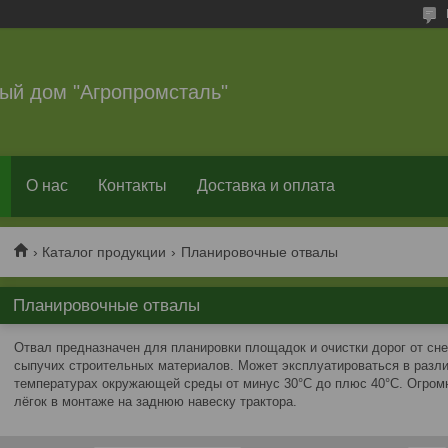
ый дом "Агропромсталь"
О нас
Контакты
Доставка и оплата
Каталог продукции
Планировочные отвалы
Планировочные отвалы
Отвал предназначен для планировки площадок и очистки дорог от сне
сыпучих строительных материалов. Может эксплуатироваться в разл
температурах окружающей среды от минус 30°С до плюс 40°С. Огром
лёгок в монтаже на заднюю навеску трактора.