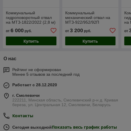
Коммунальный
Коммунальный
Ко
гидроповоротный отвал
механический отвал на
гид
на МТЗ-1822/2022 (2,8 м)
МТЗ-922/952/92П
на 
6 000
3 200
от
руб.
от
руб.
от
Купить
Купить
О нас
Рейтинг не сформирован
Менее 5 отзывов за последний год
Работает с 28.12.2020
г. Смолевичи
222211, Минская область, Смолевичский р-н д. Кривая
береза, ул. Центральная 12, Смолевичи, Беларусь
Контакты
Показать весь график работы
Сегодня выходной