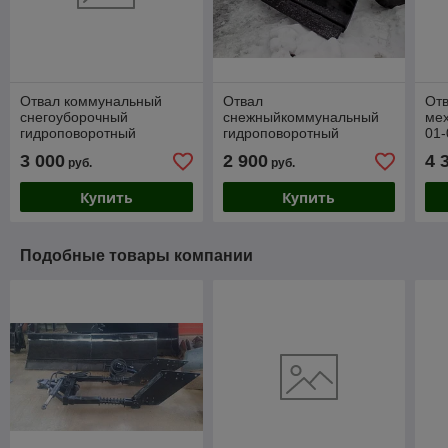
Отвал коммунальный
Отвал
От
снегоуборочный
снежныйкоммунальный
ме
гидроповоротный
гидроповоротный
01-
ДТМ-01-01Б к МТЗ-320
ДТМ-01-01-01 к МТЗ-82
3 000
2 900
4 
руб.
руб.
Купить
Купить
Подобные товары компании