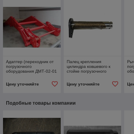
Адаптер (переходник от
Палец крепления
Ры
погрузочного
цилиндра ковшевого к
пог
оборудования ДМТ-02-01
стойке погрузочного
об
к сменному органу)
оборудования ДМТ-02-01
Цену уточняйте
Цену уточняйте
Це
Подобные товары компании