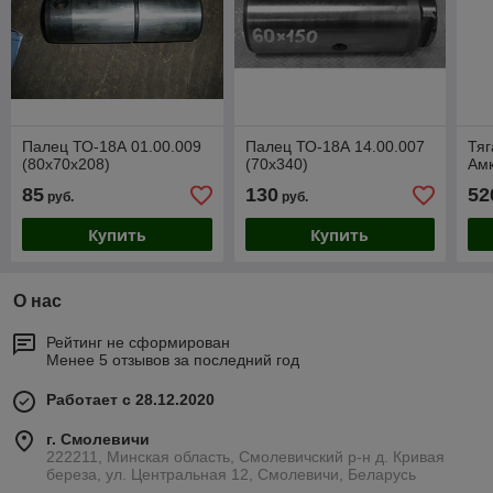
Палец ТО-18А 01.00.009
Палец ТО-18А 14.00.007
Тяг
(80х70х208)
(70х340)
Ам
85
130
52
руб.
руб.
Купить
Купить
О нас
Рейтинг не сформирован
Менее 5 отзывов за последний год
Работает с 28.12.2020
г. Смолевичи
222211, Минская область, Смолевичский р-н д. Кривая
береза, ул. Центральная 12, Смолевичи, Беларусь