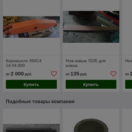
Коромысло 350С4
Нож ковша 702Е для
Но
14.04.000
ковша
2 000
135
от
руб.
от
руб.
от
Купить
Купить
Подобные товары компании