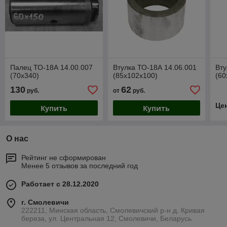
Палец ТО-18А 14.00.007
Втулка ТО-18А 14.06.001
Вту
(70х340)
(85х102х100)
(60
130
62
руб.
от
руб.
Це
Купить
Купить
О нас
Рейтинг не сформирован
Менее 5 отзывов за последний год
Работает с 28.12.2020
г. Смолевичи
222211, Минская область, Смолевичский р-н д. Кривая
береза, ул. Центральная 12, Смолевичи, Беларусь