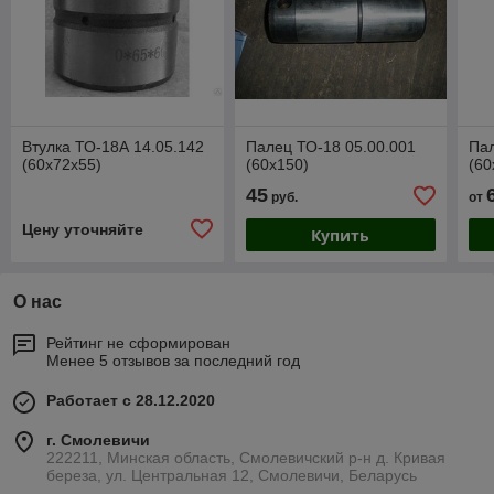
Втулка ТО-18А 14.05.142
Палец ТО-18 05.00.001
Пал
(60х72х55)
(60х150)
(60
45
руб.
от
Цену уточняйте
Купить
О нас
Рейтинг не сформирован
Менее 5 отзывов за последний год
Работает с 28.12.2020
г. Смолевичи
222211, Минская область, Смолевичский р-н д. Кривая
береза, ул. Центральная 12, Смолевичи, Беларусь