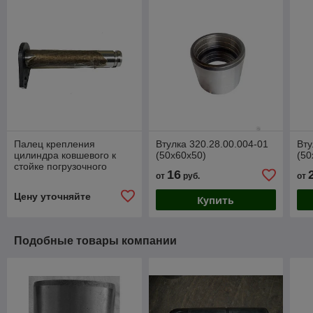
Палец крепления
Втулка 320.28.00.004-01
Вту
цилиндра ковшевого к
(50х60х50)
(50
стойке погрузочного
16
от
руб.
от
оборудования ДМТ-02-01
Цену уточняйте
Купить
Подобные товары компании