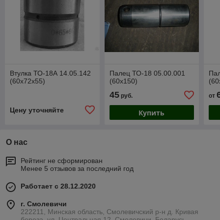
Втулка ТО-18А 14.05.142
Палец ТО-18 05.00.001
Пал
(60х72х55)
(60х150)
(60
45
руб.
от
Цену уточняйте
Купить
О нас
Рейтинг не сформирован
Менее 5 отзывов за последний год
Работает с 28.12.2020
г. Смолевичи
222211, Минская область, Смолевичский р-н д. Кривая
береза, ул. Центральная 12, Смолевичи, Беларусь