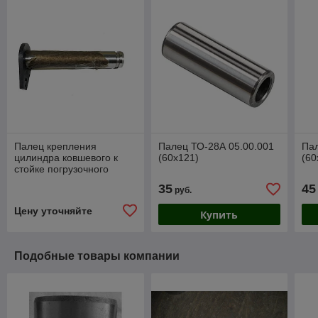
Палец крепления
Палец ТО-28А 05.00.001
Пал
цилиндра ковшевого к
(60х121)
(60
стойке погрузочного
оборудования ДМТ-02-01
35
45
руб.
Цену уточняйте
Купить
Подобные товары компании