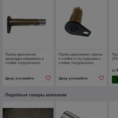
Палец крепления
Палец крепления стрелы
Пал
цилиндра ковшевого к
к стойке и г/ц подъема к
(70
стойке погрузочного
стойке погрузочного
оборудования ДМТ-02-01
оборудования ДМТ-02-01
от
Цену уточняйте
Цену уточняйте
Подобные товары компании