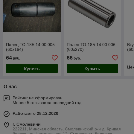
Палец ТО-18Б 14.00.005
Палец ТО-18Б 14.00.006
Вту
(60х164)
(60х270)
(60
64
66
руб.
руб.
Це
Купить
Купить
О нас
Рейтинг не сформирован
Менее 5 отзывов за последний год
Работает с 28.12.2020
г. Смолевичи
222211, Минская область, Смолевичский р-н д. Кривая
береза, ул. Центральная 12, Смолевичи, Беларусь