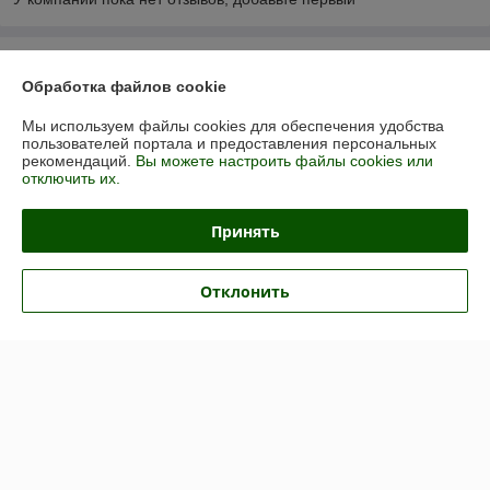
О нас
Обработка файлов cookie
Контакты
Мы используем файлы cookies для обеспечения удобства
пользователей портала и предоставления персональных
рекомендаций.
Вы можете настроить файлы cookies или
Доставка и оплата
отключить их.
График работы
Принять
Полная версия сайта
Отклонить
Политика обработки cookies
Сайт создан на платформе Deal.by