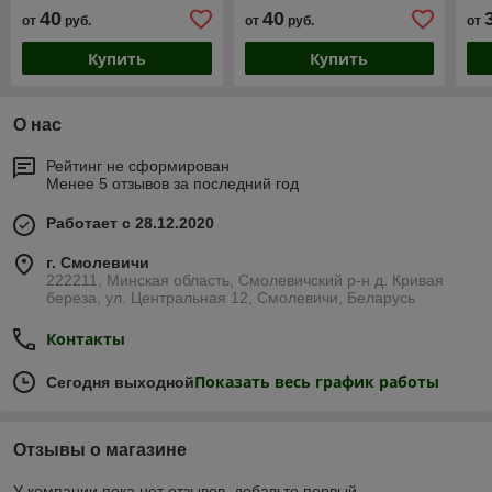
ОТВАЛОВ ДОРОЖНЫХ
40
40
от
руб.
от
руб.
от
МАШИН 1000Х200Х40
Купить
Купить
О нас
Рейтинг не сформирован
Менее 5 отзывов за последний год
Работает с 28.12.2020
г. Смолевичи
222211, Минская область, Смолевичский р-н д. Кривая
береза, ул. Центральная 12, Смолевичи, Беларусь
Контакты
Показать весь график работы
Сегодня выходной
Отзывы о магазине
У компании пока нет отзывов, добавьте первый