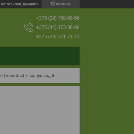
Нет отзывов,
добавить
Корзина
+375 (29) 768-69-56
+375 (44) 473-38-88
+375 (29) 371-71-71
-6 (минойты)
Корпус апд 6.03.09.110а, рб