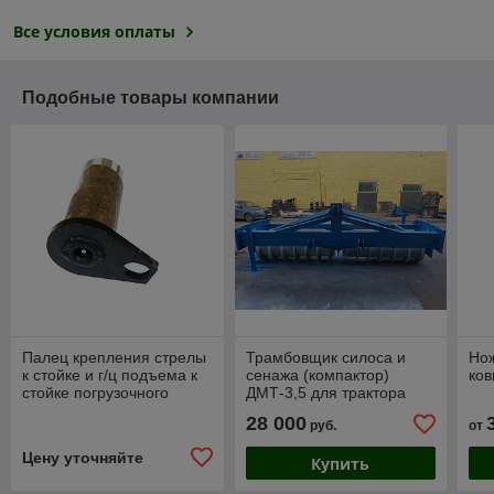
Все условия оплаты
Подобные товары компании
Палец крепления стрелы
Трамбовщик силоса и
Но
к стойке и г/ц подъема к
сенажа (компактор)
ко
стойке погрузочного
ДМТ-3,5 для трактора
оборудования ДМТ-02-01
К-700 и аналоги
28 000
руб.
от
Цену уточняйте
Купить